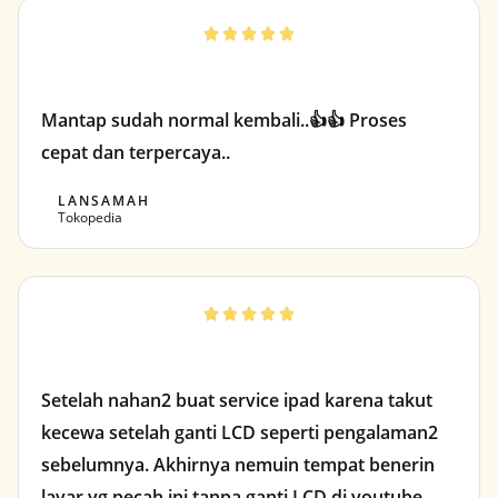





Mantap sudah normal kembali..👍👍 Proses
cepat dan terpercaya..
LANSAMAH
Tokopedia





Setelah nahan2 buat service ipad karena takut
kecewa setelah ganti LCD seperti pengalaman2
sebelumnya. Akhirnya nemuin tempat benerin
layar yg pecah ini tanpa ganti LCD di youtube.